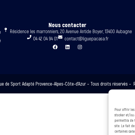
Nous contacter
Résidence les marronniers, 20 Avenue Antide Boyer, 13400 Aubagne
e
04 42 04 94 01
contact@liguepacasa.fr
é
ue de Sport Adapté Provence-Alpes-Côte-d’Azur – Tous droits réservés – R
Pour offrir le
stocker et/ou 
permettra de t
site. Le fait 
certaines cara