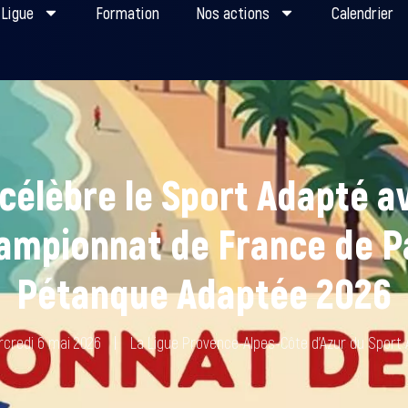
 Ligue
Formation
Nos actions
Calendrier
célèbre le Sport Adapté a
ampionnat de France de P
Pétanque Adaptée 2026
credi 6 mai 2026
La Ligue Provence-Alpes-Côte d’Azur du Sport