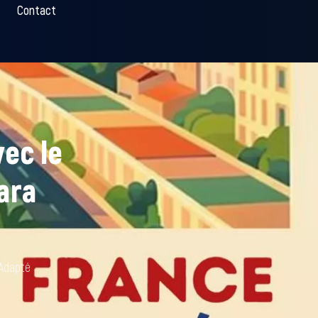
Contact
vec le
ara
 Adapté