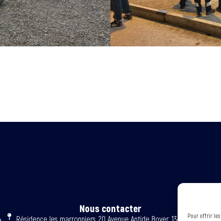
Nous contacter
Pour offrir le
Résidence les marronniers, 20 Avenue Antide Boyer, 13400 Aubagne
e