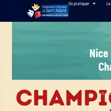
Où pratiquer
La
Nice 
Ch
Le
mer